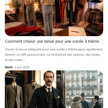
Comment choisir une tenue pour une soirée à thème
Choisir la tenue adéquate pour une soirée à thème peut rapidement
devenir un défi passionnant. La multiplicité des options, des styles,
et des codes
…
Mode
2 juin 2026