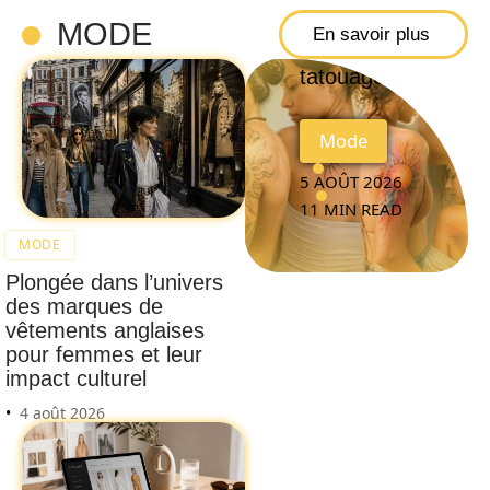
signification
MODE
En savoir plus
du soleil en
tatouage
Mode
5 AOÛT 2026
11 MIN READ
MODE
Plongée dans l’univers
des marques de
vêtements anglaises
pour femmes et leur
impact culturel
4 août 2026