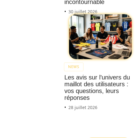
incontournable
30 juillet 2026
Tendan
ces
actuell
es :
coupe
de
NEWS
cheveu
Les avis sur l’univers du
x
maillot des utilisateurs :
homm
vos questions, leurs
es
réponses
dégrad
28 juillet 2026
é à ne
pas
manqu