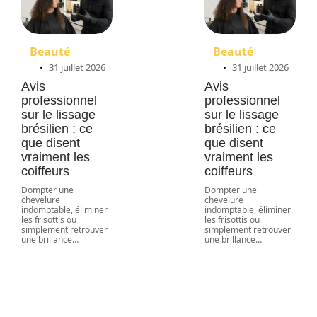
Beauté
Beauté
31 juillet 2026
31 juillet 2026
Avis
Avis
professionnel
professionnel
sur le lissage
sur le lissage
brésilien : ce
brésilien : ce
que disent
que disent
vraiment les
vraiment les
coiffeurs
coiffeurs
Dompter une
Dompter une
chevelure
chevelure
indomptable, éliminer
indomptable, éliminer
les frisottis ou
les frisottis ou
Exploration
simplement retrouver
simplement retrouver
une brillance
…
une brillance
…
des
différentes
interprétations
de la