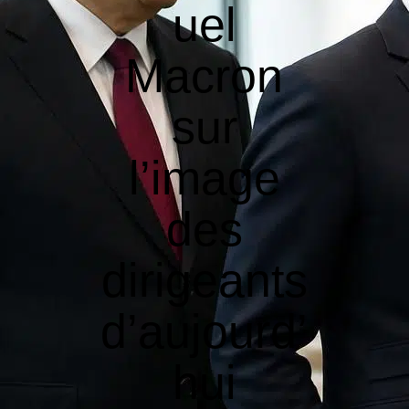
uel
Macron
sur
l’image
des
dirigeants
d’aujourd’
hui