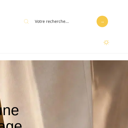
une
tage