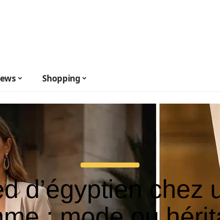
ews
Shopping
ed d’égyptien chez 
me : mode ou héri