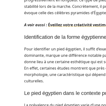
progressivement en longueur. Ce type de pie
stabilité lors de la marche. Concrètement, il
évoque celle des célèbres pyramides d’Égypte
A voir aussi :
Éveillez votre créativité vest
Identification de la forme égyptienn
Pour identifier un pied égyptien, il suffit d’exa
dominante, marque une différence notable par
donne lieu à une certaine esthétique qui est s
En effet, certaines études montrent que près
morphologie, une caractéristique qui dépend 
culturelles.
Le pied égyptien dans le contexte p
La prévalence du pied égyptien varie d’une p