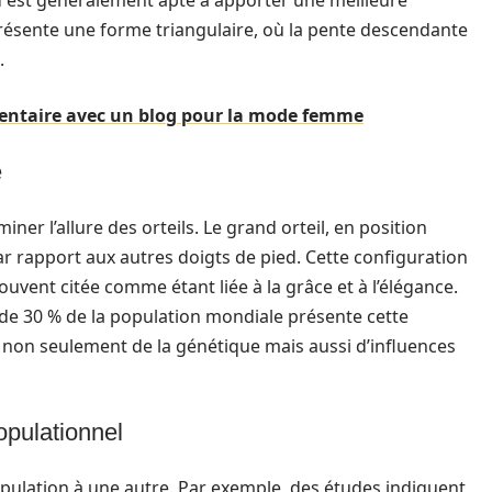
d est généralement apte à apporter une meilleure
 présente une forme triangulaire, où la pente descendante
.
imentaire avec un blog pour la mode femme
e
miner l’allure des orteils. Le grand orteil, en position
 rapport aux autres doigts de pied. Cette configuration
ouvent citée comme étant liée à la grâce et à l’élégance.
 de 30 % de la population mondiale présente cette
non seulement de la génétique mais aussi d’influences
opulationnel
opulation à une autre. Par exemple, des études indiquent