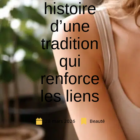
histoire
d’une
tradition
qui
renforce
les liens
28 mars 2026
Beauté