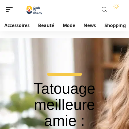
Accessoires
Beauté
Mode
News
Shopping
Tatouage
meilleure
amie :