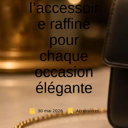
l’accessoir
e raffiné
pour
chaque
occasion
élégante
30 mai 2026
Accessoires