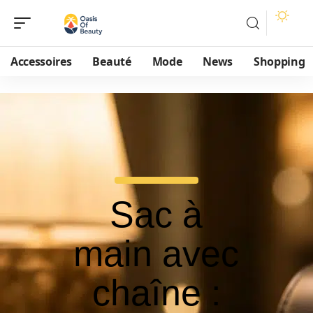
Accessoires
Beauté
Mode
News
Shopping
Sac à
main avec
chaîne :