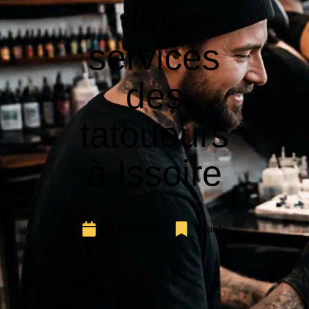
les
services
des
tatoueurs
à Issoire
23 mai 2026
Beauté