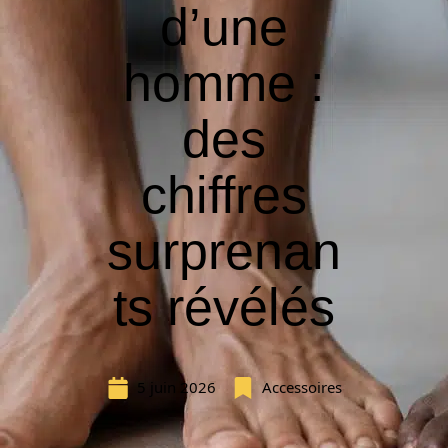
d’une
homme :
des
chiffres
surprenan
ts révélés
5 juin 2026
Accessoires