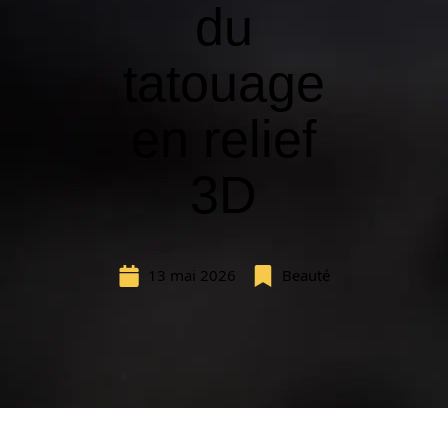
du
tatouage
en relief
3D
13 mai 2026
Beauté