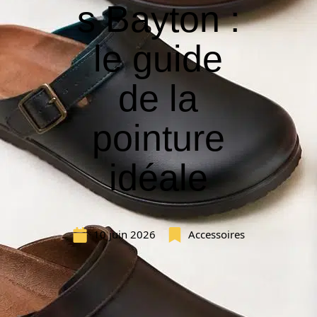
s Bayton :
le guide
de la
pointure
idéale
10 juin 2026
Accessoires