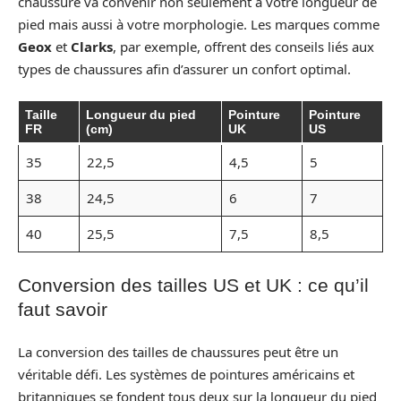
chaussure va convenir non seulement à votre longueur de
pied mais aussi à votre morphologie. Les marques comme
Geox
et
Clarks
, par exemple, offrent des conseils liés aux
types de chaussures afin d’assurer un confort optimal.
Taille
Longueur du pied
Pointure
Pointure
FR
(cm)
UK
US
35
22,5
4,5
5
38
24,5
6
7
40
25,5
7,5
8,5
Conversion des tailles US et UK : ce qu’il
faut savoir
La conversion des tailles de chaussures peut être un
véritable défi. Les systèmes de pointures américains et
britanniques se fondent tous deux sur la longueur du pied