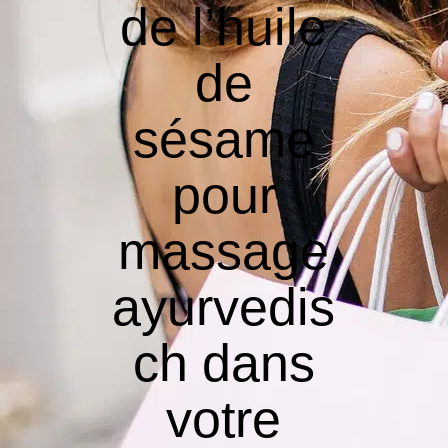
de l’huile
de
sésame
pour
massage
ayurvedis
ch dans
votre