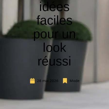
idées
faciles
pour un
look
réussi
28 mai 2026
Mode