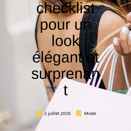
checklist
pour un
look
élégant et
surprenan
t
2 juillet 2026
Mode