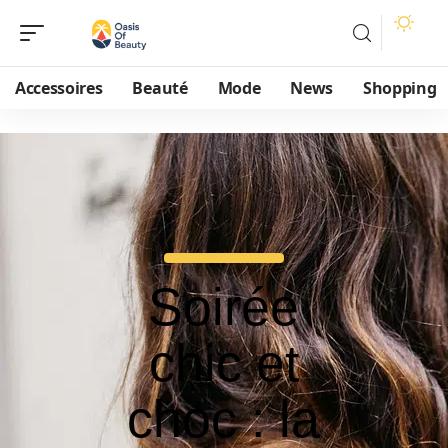
Accessoires
Beauté
Mode
News
Shopping
Soirée
chic et
choc : la