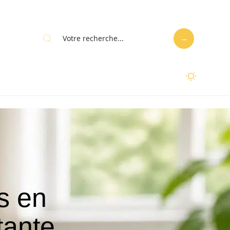
s en
tante