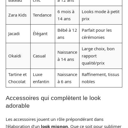
Bateau
chic
à 12 ans
6 mois à
Looks mode à petit
Zara Kids
Tendance
14 ans
prix
Bébé à 12
Parfait pour les
Jacadi
Élégant
ans
cérémonies
Large choix, bon
Naissance
Okaïdi
Casual
rapport
à 14 ans
qualité/prix
Tartine et
Luxe
Naissance
Raffinement, tissus
Chocolat
enfantin
à 6 ans
nobles
Accessoires qui complètent le look
adorable
Les accessoires jouent un rôle prépondérant dans
l’élaboration d’un
look mignon
. Que ce soit pour sublimer