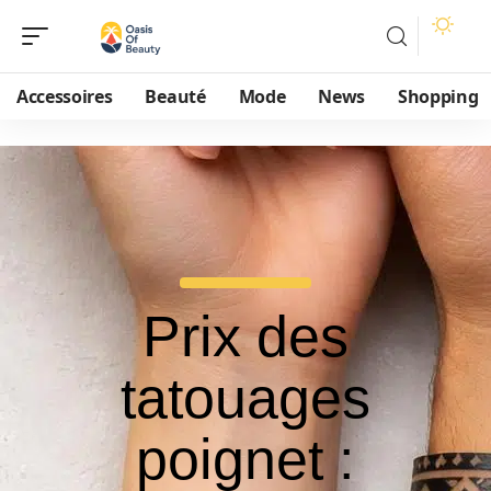
Accessoires
Beauté
Mode
News
Shopping
Prix des
tatouages
poignet :