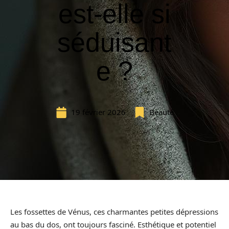
est-elle si
séduisant
e ?
19 février 2026
Beauté
Les fossettes de Vénus, ces charmantes petites dépressions
au bas du dos, ont toujours fasciné. Esthétique et potentiel