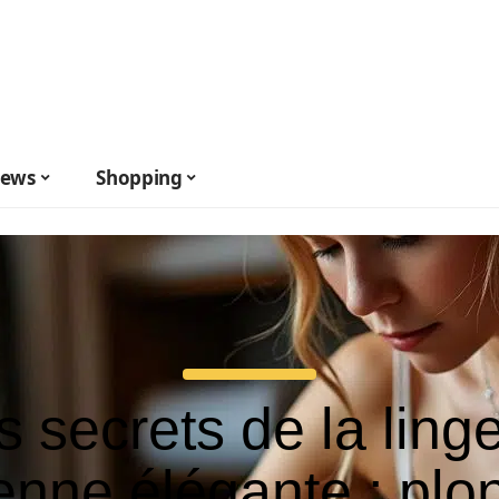
ews
Shopping
s secrets de la linge
ienne élégante : pl