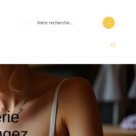
rie
ongez