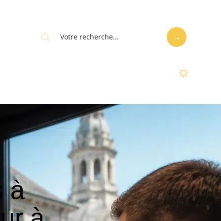
s à
ur à