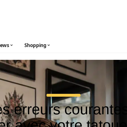
ews
Shopping
s erreurs courante
ter avec votre tatoue