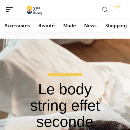
Accessoires
Beauté
Mode
News
Shopping
Le body
string effet
seconde