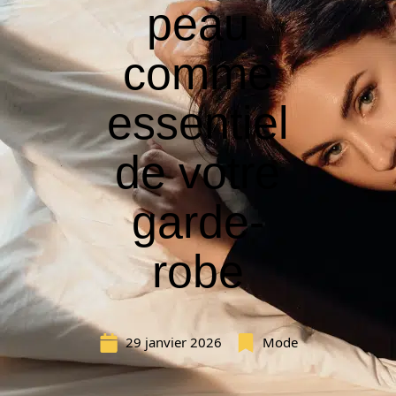
peau
comme
essentiel
de votre
garde-
robe
29 janvier 2026
Mode