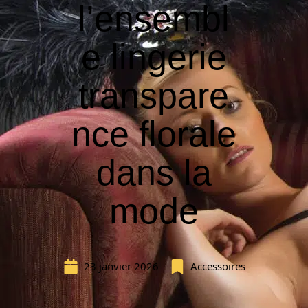
l’ensembl
e lingerie
transpare
nce florale
dans la
mode
23 janvier 2026
Accessoires