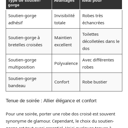
Type de soutien-
Avantages
Idéal pour
gorge
Soutien-gorge
Invisibilité
Robes très
adhésif
totale
échancrées
Toilettes
Soutien-gorge à
Maintien
décolletées dans le
bretelles croisées
excellent
dos
Soutien-gorge
Avec différentes
Polyvalence
multiposition
robes
Soutien-gorge
Confort
Robe bustier
bandeau
Tenue de soirée : Allier élégance et confort
Pour une soirée, porter une robe dos croisé est souvent
synonyme de glamour. Cependant, le choix du soutien-
gorge est tout aussi essentiel. Voici quelques tenues à