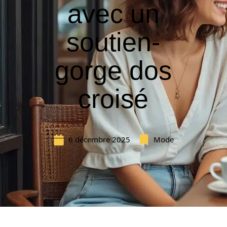
avec un
soutien-
gorge dos
croisé
6 décembre 2025
Mode