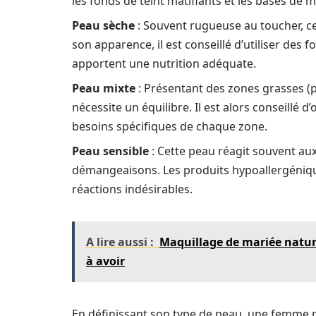
les fonds de teint matifiants et les bases de m
Peau sèche
: Souvent rugueuse au toucher, c
son apparence, il est conseillé d’utiliser des 
apportent une nutrition adéquate.
Peau mixte
: Présentant des zones grasses (pa
nécessite un équilibre. Il est alors conseillé 
besoins spécifiques de chaque zone.
Peau sensible
: Cette peau réagit souvent au
démangeaisons. Les produits hypoallergénique
réactions indésirables.
A lire aussi :
Maquillage de mariée nature
à avoir
En définissant son type de peau, une femme p