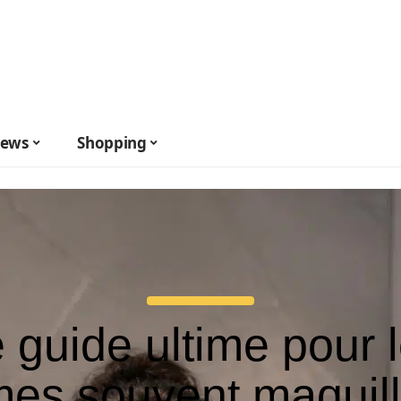
ews
Shopping
 guide ultime pour 
es souvent maquill