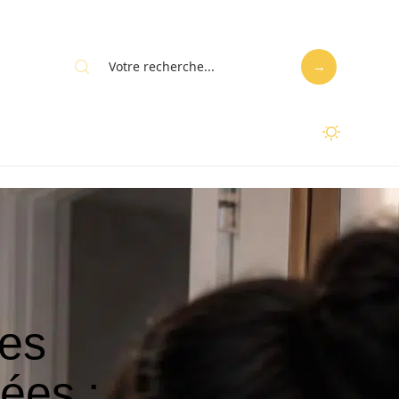
les
ées :