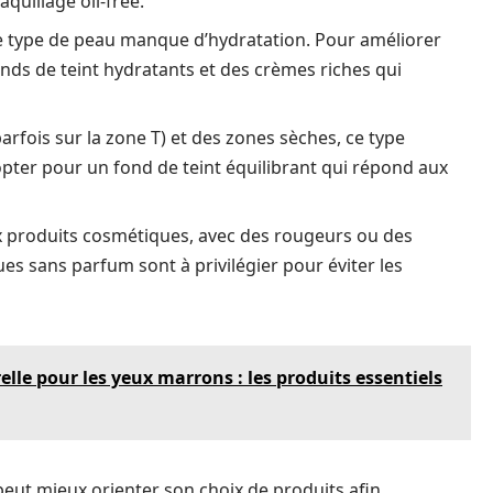
aquillage oil-free.
e type de peau manque d’hydratation. Pour améliorer
fonds de teint hydratants et des crèmes riches qui
rfois sur la zone T) et des zones sèches, ce type
d’opter pour un fond de teint équilibrant qui répond aux
x produits cosmétiques, avec des rougeurs ou des
s sans parfum sont à privilégier pour éviter les
lle pour les yeux marrons : les produits essentiels
eut mieux orienter son choix de produits afin