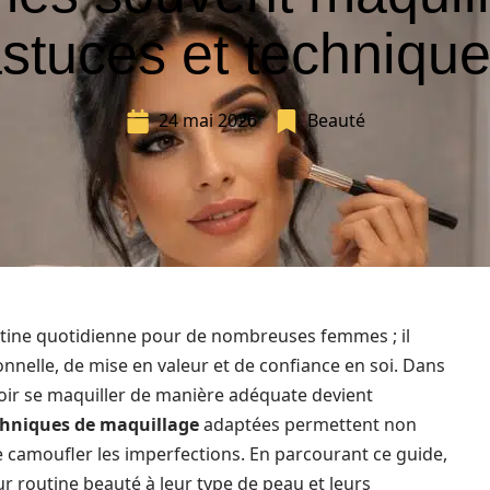
stuces et techniqu
24 mai 2026
Beauté
utine quotidienne pour de nombreuses femmes ; il
onnelle, de mise en valeur et de confiance en soi. Dans
oir se maquiller de manière adéquate devient
chniques de maquillage
adaptées permettent non
e camoufler les imperfections. En parcourant ce guide,
 routine beauté à leur type de peau et leurs