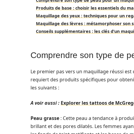
Comprendre son type de peau pour un maquil
Produits de base : choisir les essentiels du m
Maquillage des yeux : techniques pour un reg
Maquillage des lèvres : métamorphoser son s
Conseils supplémentaires : les clés d’un maqui
Comprendre son type de pe
Le premier pas vers un maquillage réussi est
requiert des produits spécifiques pour obtenir
les suivants :
A voir aussi :
Explorer les tattoos de McGreg
Peau grasse
: Cette peau a tendance à produi
brillant et des pores dilatés. Les femmes ayan