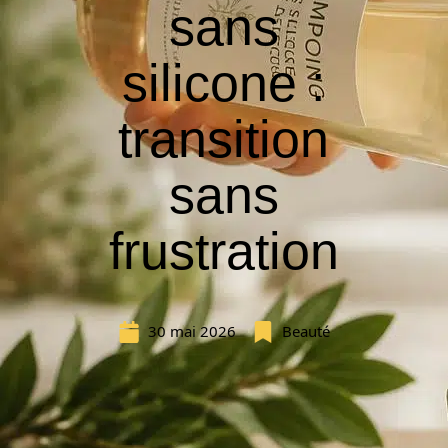
sans
silicone :
transition
sans
frustration
30 mai 2026
Beauté