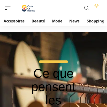
Accessoires
Beauté
Mode
News
Shopping
Ce que
pensent
les