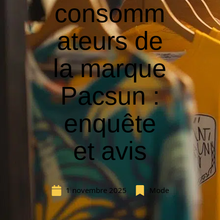
consomm
ateurs de
la marque
Pacsun :
enquête
et avis
1 novembre 2025
Mode