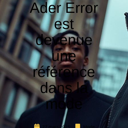
Ader Error
est
devenue
une
référence
dans la
mode
27 mars 2025
Mode