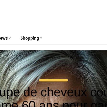
ews
Shopping
upe de cheveux cou
me 60 ans pour ga