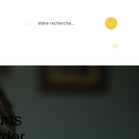
rts
rder