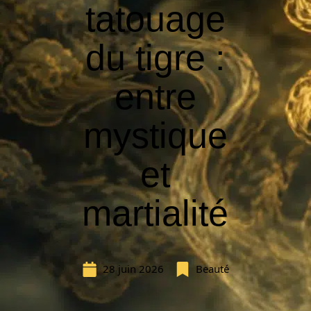
tatouage
du tigre :
entre
mystique
et
martialité
28 juin 2026
Beauté