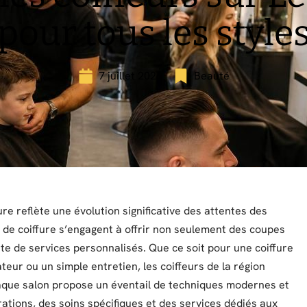
pour tous les style
7 juillet 2026
Beauté
ure reflète une évolution significative des attentes des
s de coiffure s’engagent à offrir non seulement des coupes
 de services personnalisés. Que ce soit pour une coiffure
eur ou un simple entretien, les coiffeurs de la région
Chaque salon propose un éventail de techniques modernes et
ations, des soins spécifiques et des services dédiés aux