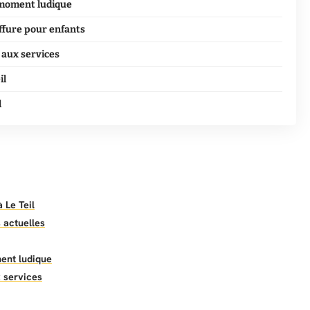
n moment ludique
iffure pour enfants
s aux services
il
l
 Le Teil
 actuelles
ment ludique
x services