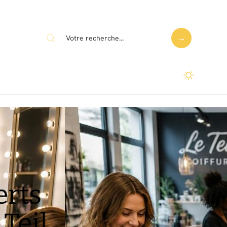
erts
 Teil