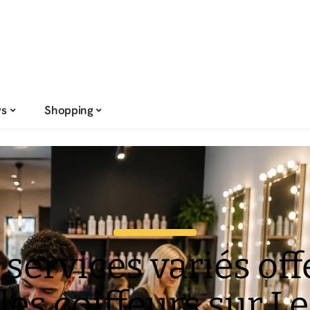
s
Shopping
 services variés off
les coiffeurs sur Le