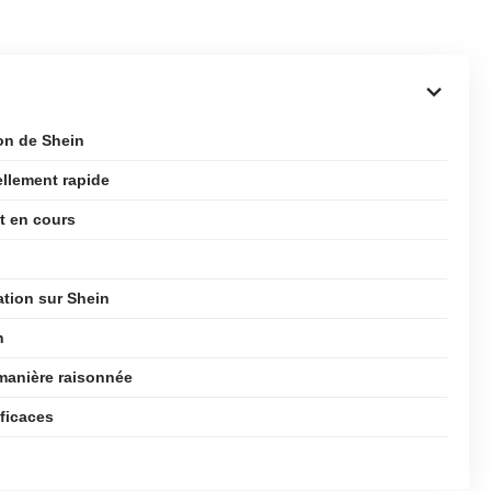
ion de Shein
ellement rapide
at en cours
tion sur Shein
n
manière raisonnée
fficaces