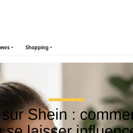
ews
Shopping
 sur Shein : comme
 se laisser influenc