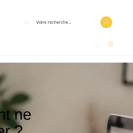
nt ne
er ?