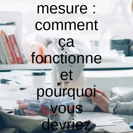
mesure :
comment
ça
fonctionne
et
pourquoi
vous
devriez