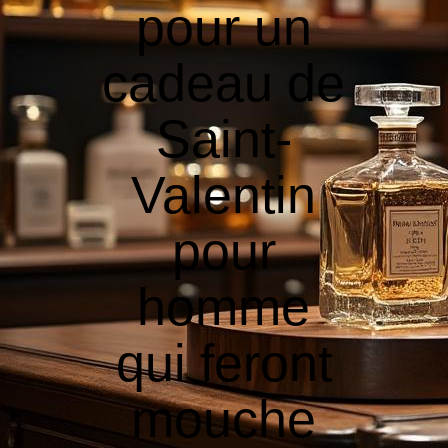
pour un
cadeau de
Saint-
Valentin
pour
homme
qui feront
mouche