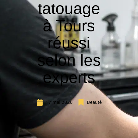
tatouage
à Tours
réussi
selon les
experts
17 mai 2026
Beauté