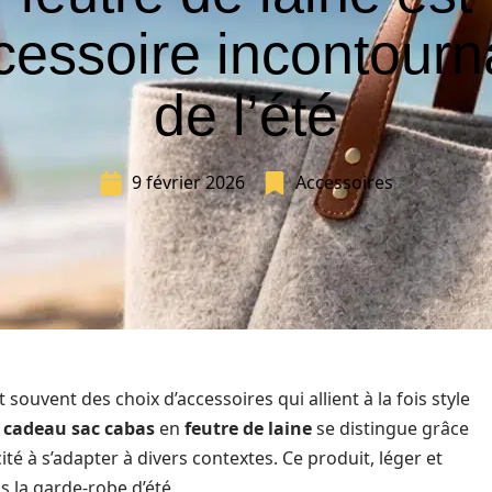
ccessoire incontourn
de l’été
9 février 2026
Accessoires
ouvent des choix d’accessoires qui allient à la fois style
e
cadeau sac cabas
en
feutre de laine
se distingue grâce
té à s’adapter à divers contextes. Ce produit, léger et
s la garde-robe d’été.