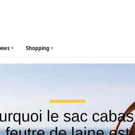
ews
Shopping
urquoi le sac cabas
feutre de laine est