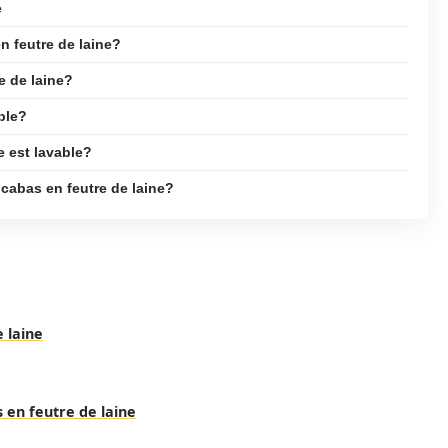
e
n feutre de laine?
e de laine?
able?
e est lavable?
 cabas en feutre de laine?
e laine
 en feutre de laine