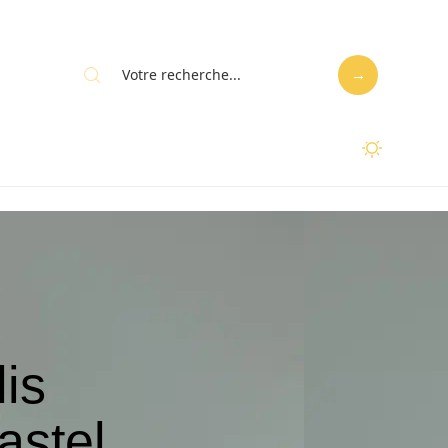
lis
astel