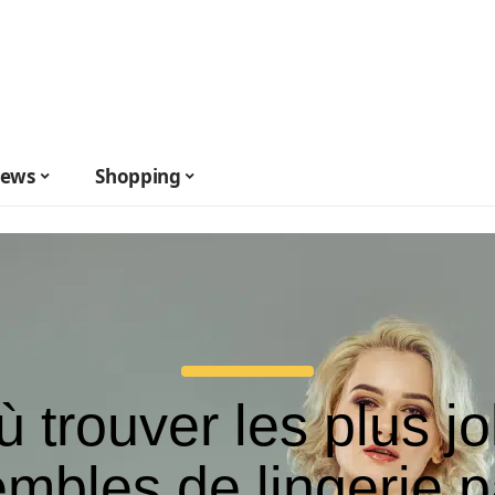
ews
Shopping
 trouver les plus jo
mbles de lingerie p