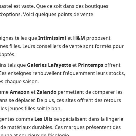
pastel est vaste. Que ce soit dans des boutiques
 d’options. Voici quelques points de vente
ignes telles que
Intimissimi
et
H&M
proposent
nes filles. Leurs conseillers de vente sont formés pour
adaptés.
ns tels que
Galeries Lafayette
et
Printemps
offrent
. Ces enseignes renouvellent fréquemment leurs stocks,
s chaque saison.
omme
Amazon
et
Zalando
permettent de comparer les
ans se déplacer. De plus, ces sites offrent des retours
les jeunes filles soit le bon.
rgentes comme
Les Ulis
se spécialisent dans la lingerie
r de matériaux durables. Ces marques présentent des
jeune et soucieux de l’écologie.