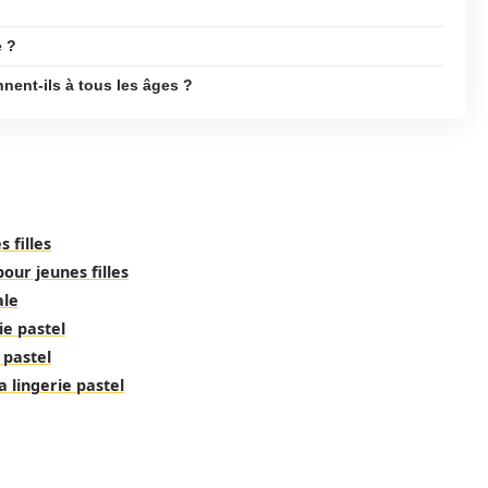
e ?
nent-ils à tous les âges ?
 filles
our jeunes filles
ale
ie pastel
 pastel
 lingerie pastel