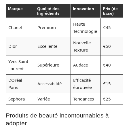
Marque
Qualité des
Innovation
Prix (de
Ingrédients
base)
Haute
Chanel
Premium
€45
Technologie
Nouvelle
Dior
Excellente
€50
Texture
Yves Saint
Supérieure
Audace
€40
Laurent
L’Oréal
Efficacité
Accessibilité
€15
Paris
éprouvée
Sephora
Variée
Tendances
€25
Produits de beauté incontournables à
adopter