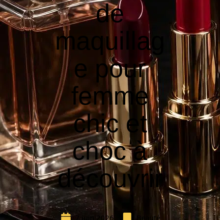
de
maquillag
e pour
femme
chic et
choc à
découvrir
7 juin 2026
Beauté