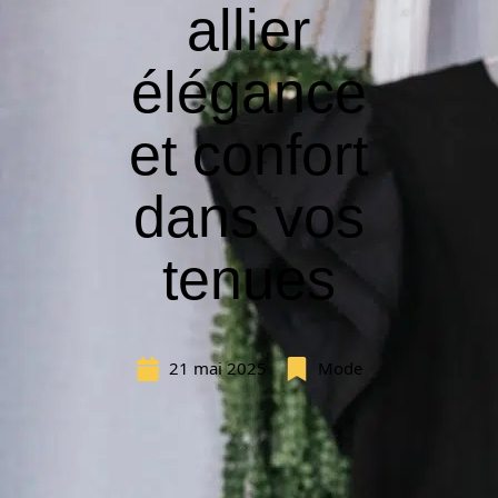
allier
élégance
et confort
dans vos
tenues
21 mai 2025
Mode