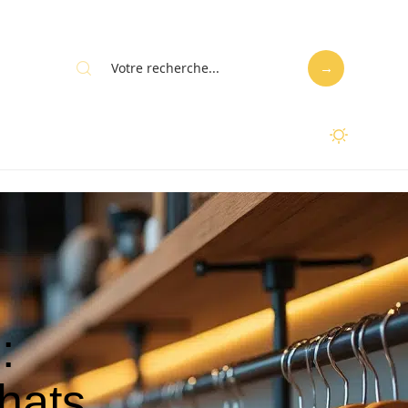
:
hats