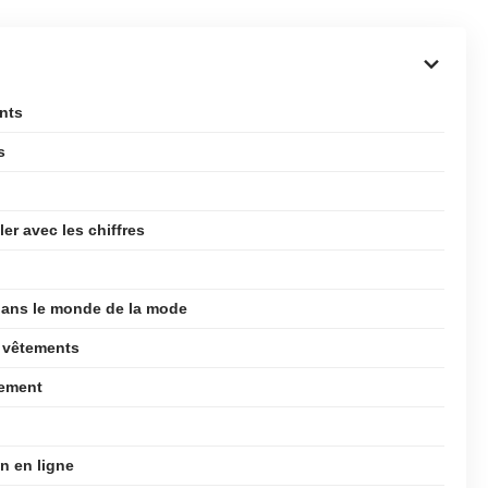
ents
s
er avec les chiffres
dans le monde de la mode
s vêtements
cement
n en ligne