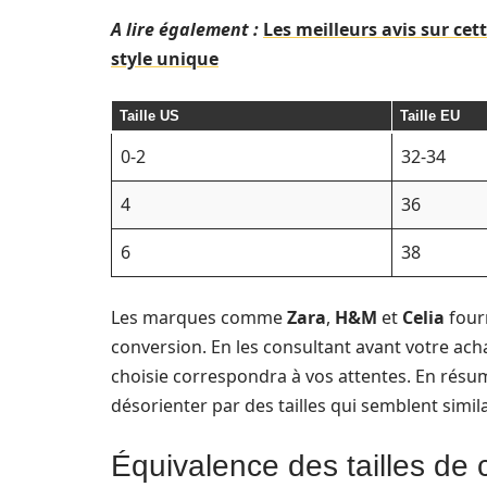
A lire également :
Les meilleurs avis sur ce
style unique
Taille US
Taille EU
0-2
32-34
4
36
6
38
Les marques comme
Zara
,
H&M
et
Celia
fourn
conversion. En les consultant avant votre achat
choisie correspondra à vos attentes. En résumé
désorienter par des tailles qui semblent simila
Équivalence des tailles de 