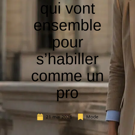
qui vont
ensemble
pour
s’habiller
comme un
pro
21 mai 2026
Mode