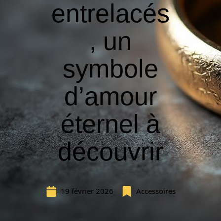
entrelacés
, un
symbole
d’amour
éternel à
découvrir
19 février 2026
Accessoires