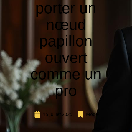
porter un
nœud
papillon
ouvert
comme un
pro
15 juillet 2025
Mode