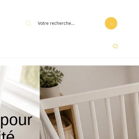
 pour
ité