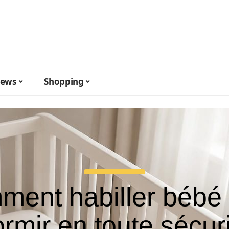
ews
Shopping
ent habiller bébé
rmir en toute sécur