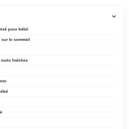
risé pour bébé
 sur le sommeil
 nuits fraîches
ante
bébé
bé