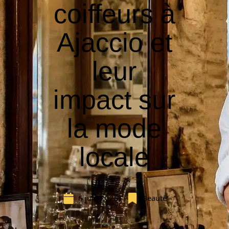
coiffeurs à
Ajaccio et
leur
impact sur
la mode
locale
6 juin 2026
Beauté