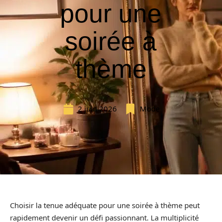
pour une
soirée à
thème
2 juin 2026
Mode
Choisir la tenue adéquate pour une soirée à thème peut
rapidement devenir un défi passionnant. La multiplicité