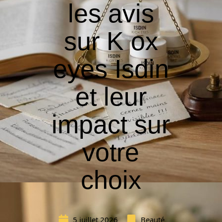
les avis
sur K ox
eyes Isdin
et leur
impact sur
votre
choix
5 juillet 2026
Beauté