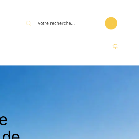
e
 de