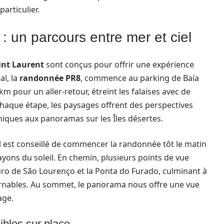
articulier.
 un parcours entre mer et ciel
int Laurent
sont conçus pour offrir une expérience
al, la
randonnée PR8
, commence au parking de Baía
m pour un aller-retour, étreint les falaises avec de
 chaque étape, les paysages offrent des perspectives
niques aux panoramas sur les Îles désertes.
 il est conseillé de commencer la randonnée tôt le matin
rayons du soleil. En chemin, plusieurs points de vue
uro de São Lourenço et la Ponta do Furado, culminant à
urnables. Au sommet, le panorama nous offre une vue
age.
bles sur place